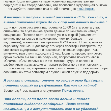
позиции. Если ни один из перечисленных вариантов вам не
подходит, и вы твердо уверены, что произошла чудовищная ошибка
— пожалуйста, сообщите нам о ней с помощью
этой формы
.
Я настроил получение e-mail рассылки в 10:00. Уже 10:05, а
в моем почтовом ящике до сих пор нет вашего письма!!!
Если почтовая рассылка настроена на 10:00 (и эта услуга у вас
оплачена), то в указанное время данные по ней только начнут
собираться. Процесс этот не такой уж и быстрый (зависит от
количество запросов и поисковиков, чем их больше — тем
медленнее), и занимает как правило 10-20 минут. Плюс время на
обработку письма, и доставку его через просторы Интернета, где
оно может задержаться на некоторых почтовых серверах. Как
минимум, вам стоит подождать 1 час. Если по прошествии этого
срока письмо вы так и не получили, попробуйте поискать его в
«Спаме», «Сомнительных» и т.п. местах, куда не особенно
разборчивые и думающие антиспам-роботы могут его поместить.
Если и там пусто, и времени уже прошло немало, то наступает пора
сообщить об этом вопиющем случае нашей службе поддержки.
Я заказал и оплатил отчет, но закрыл окно браузера и
потерял ссылку на результаты. Как мне их найти?
Воспользуйтесь нашим инструментом
Поиск отчета
.
Что делать, если после ввода логина и пароля
постоянно выдается сообщение "Ваша сессия
неактивна.", а в аккаунт попасть так и не удается?