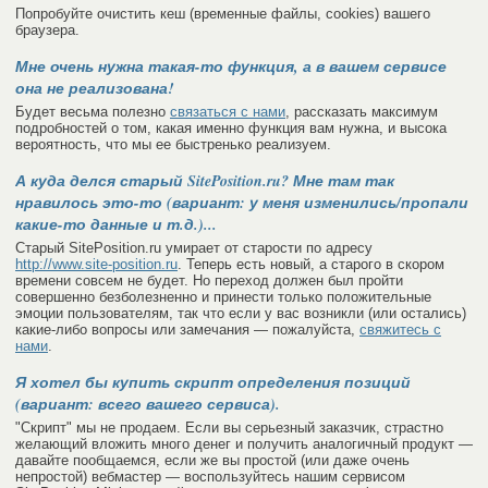
Попробуйте очистить кеш (временные файлы, cookies) вашего
браузера.
Мне очень нужна такая-то функция, а в вашем сервисе
она не реализована!
Будет весьма полезно
связаться с нами
, рассказать максимум
подробностей о том, какая именно функция вам нужна, и высока
вероятность, что мы ее быстренько реализуем.
А куда делся старый SitePosition.ru? Мне там так
нравилось это-то (вариант: у меня изменились/пропали
какие-то данные и т.д.)...
Старый SitePosition.ru умирает от старости по адресу
http://www.site-position.ru
. Теперь есть новый, а старого в скором
времени совсем не будет. Но переход должен был пройти
совершенно безболезненно и принести только положительные
эмоции пользователям, так что если у вас возникли (или остались)
какие-либо вопросы или замечания — пожалуйста,
свяжитесь с
нами
.
Я хотел бы купить скрипт определения позиций
(вариант: всего вашего сервиса).
"Скрипт" мы не продаем. Если вы серьезный заказчик, страстно
желающий вложить много денег и получить аналогичный продукт —
давайте пообщаемся, если же вы простой (или даже очень
непростой) вебмастер — воспользуйтесь нашим сервисом