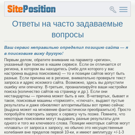
Ответы на часто задаваемые
вопросы
Ваш сервис неправильно определил позицию сайта — я
в поисковике вижу другую!
Первым делом, обратите внимание на параметр «регион»,
указанный при поиске в нашем сервисе. Если он отличается от
региона, в котором вы находитесь (либо для которого у вас
настроена выдача поисковика) — то и позиции сайтов могут быть
разные. Если причина не в регионе, внимательно проверьте текст
запроса и адрес искомого сайта. Возможно, здесь вы допустили
ошибку или опечатку. В-третьих, проанализируйте ваши настройки
поиска (количество сайтов на страницу и др.). Если они
нестандартны — причина может быть в них. В-четвертых, бывает и
такое, поисковые машины «тормозят», «глючат», выдают пустые
результаты и даже обновляют алгоритмы/базы вот прямо сейчас
(выдача может на мгновение фантастически преобразиться). Просто
попробуйте повторить запрос к сервису чуть позже. Помните, что
некоторые поисковики могут выдавать разные результаты для
одного и того же ключевого слова. Позиции некоторых сайтов могут
«плавать» от запроса к запросу, но обычно это несущественные
колебания вне пределов первой 10-ки, и имеют амплитуду +/-1-3